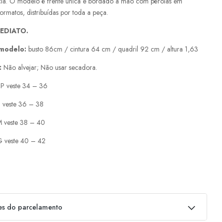
cia. O modelo é frente única e bordado à mão com pérolas em
formatos, distribuídas por toda a peça.
MEDIATO.
modelo:
busto 86cm / cintura 64 cm / quadril 92 cm / altura 1,63
:
Não alvejar; Não usar secadora.
P veste 34 – 36
 veste 36 – 38
 veste 38 – 40
 veste 40 – 42
es do parcelamento