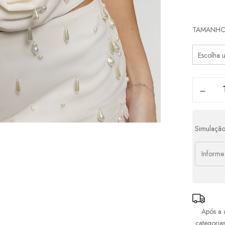
Parcel
TAMANH
1x d
2x d
Simulação
Após a 
categoria