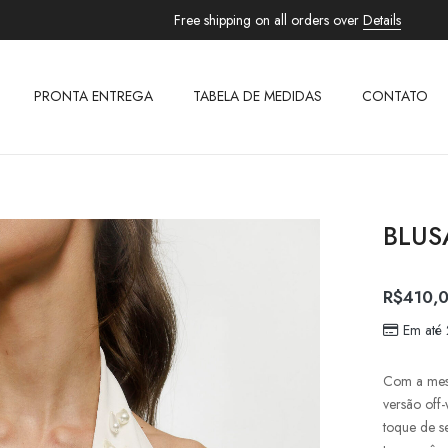
Free shipping on all orders over
Details
PRONTA ENTREGA
TABELA DE MEDIDAS
CONTATO
BLUS
R$
410,
Em até
Com a mesm
versão off
toque de s