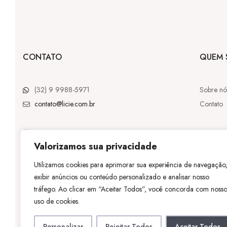
CONTATO
QUEM 
(32) 9 9988-5971
Sobre nó
contato@licie.com.br
Contato
Valorizamos sua privacidade
@licie.lc
Utilizamos cookies para aprimorar sua experiência de navegação
exibir anúncios ou conteúdo personalizado e analisar nosso
©
Licie
– Tod
tráfego. Ao clicar em “Aceitar Todos”, você concorda com noss
uso de cookies.
Personalizar
Rejeitar Todos
Aceitar Todos