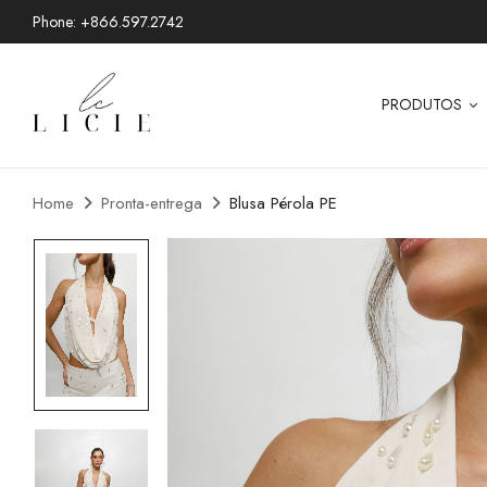
Phone: +866.597.2742
PRODUTOS
Home
Pronta-entrega
Blusa Pérola PE