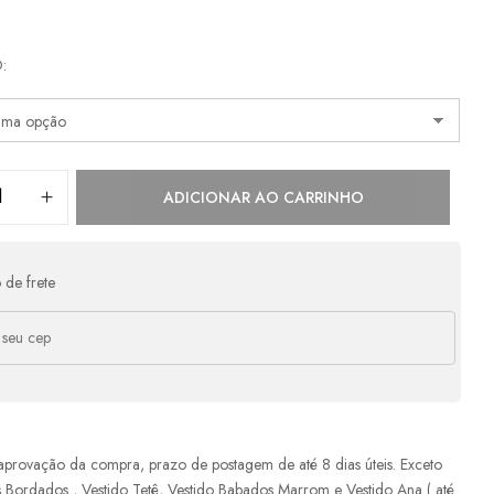
as:
O
e
R$
410,00
s/ juros
R$
410,00
e
R$
205,00
s/ juros
R$
410,00
ADICIONAR AO CARRINHO
 de frete
aprovação da compra, prazo de postagem de até 8 dias úteis. Exceto
s Bordados , Vestido Tetê, Vestido Babados Marrom e Vestido Ana ( até