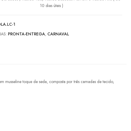
10 dias úteis )
LA.LC-1
IAS:
PRONTA-ENTREGA
,
CARNAVAL
em musseline toque de seda, composta por três camadas de tecido,