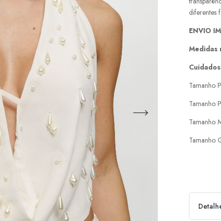
transparên
diferentes 
ENVIO I
Medidas 
Cuidados
Tamanho P
Tamanho P
Tamanho M
Tamanho G
Detalh