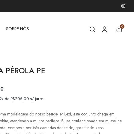
0
SOBRE NÓS
A PÉROLA PE
00
 2x de
R$
205,00
s/ juros
a modelagem do nosso best-seller Lexi, este conjunto chega em
-white, atendendo a muitos pedidos. Blusa confeccionada em musseline
eda, composta por três camadas de tecido, garantindo zero