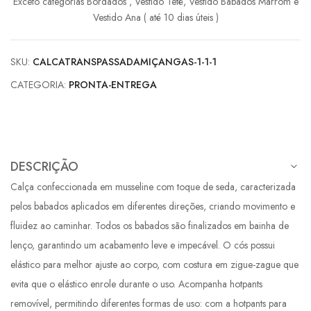
Exceto categorias Bordados , Vestido Tetê, Vestido Babados Marrom e
Vestido Ana ( até 10 dias úteis )
SKU:
CALCATRANSPASSADAMIÇANGAS-1-1-1
CATEGORIA:
PRONTA-ENTREGA
DESCRIÇÃO
Calça confeccionada em musseline com toque de seda, caracterizada
pelos babados aplicados em diferentes direções, criando movimento e
fluidez ao caminhar. Todos os babados são finalizados em bainha de
lenço, garantindo um acabamento leve e impecável. O cós possui
elástico para melhor ajuste ao corpo, com costura em zigue-zague que
evita que o elástico enrole durante o uso. Acompanha hotpants
removível, permitindo diferentes formas de uso: com a hotpants para