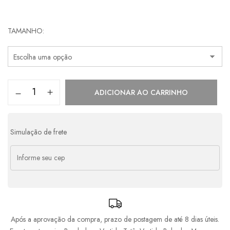
Parcelas:
TAMANHO
1x de
R$
479,00
s/ juros
R$
479,00
2x de
R$
239,50
s/ juros
R$
479,00
3x de
R$
159,67
s/ juros
R$
479,01
ADICIONAR AO CARRINHO
Simulação de frete
Após a aprovação da compra, prazo de postagem de até 8 dias úteis.