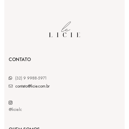
CONTATO
(32) 9 9988-5971
contato@licie.com.br
@licie.lc