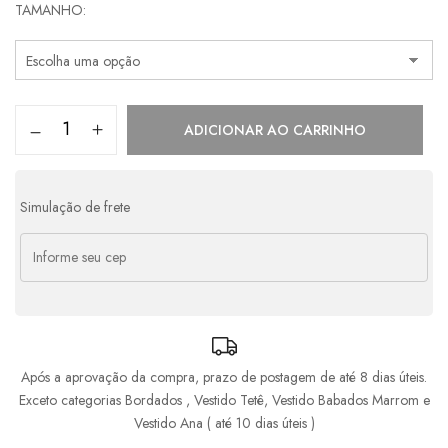
TAMANHO
1x de
R$
659,00
s/ juros
R$
659,00
2x de
R$
329,50
s/ juros
R$
659,00
3x de
R$
219,67
s/ juros
R$
659,01
ADICIONAR AO CARRINHO
4x de
R$
179,84
com juros
R$
719,36
Simulação de frete
Após a aprovação da compra, prazo de postagem de até 8 dias úteis.
Exceto categorias Bordados , Vestido Tetê, Vestido Babados Marrom e
Vestido Ana ( até 10 dias úteis )