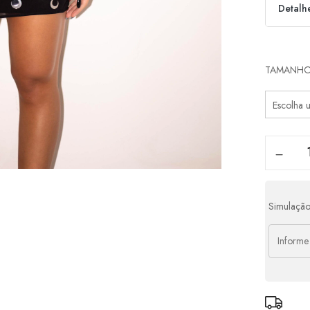
Detalh
Parcel
TAMANH
1x d
2x d
Simulação