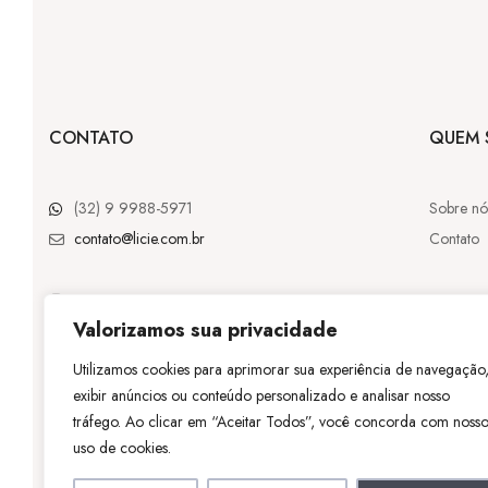
CONTATO
QUEM 
(32) 9 9988-5971
Sobre nó
contato@licie.com.br
Contato
Valorizamos sua privacidade
@licie.lc
Utilizamos cookies para aprimorar sua experiência de navegação
exibir anúncios ou conteúdo personalizado e analisar nosso
©
Licie
– Tod
tráfego. Ao clicar em “Aceitar Todos”, você concorda com noss
uso de cookies.