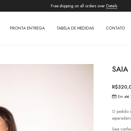
Free shipping on all orders over
Details
PRONTA ENTREGA
TABELA DE MEDIDAS
CONTATO
SAIA 
R$
320,
Em até
O pedido d
separadam
Saia confe