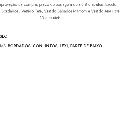
aprovação da compra, prazo de postagem de até 8 dias úteis. Exceto
s Bordados , Vestido Tetê, Vestido Babados Marrom e Vestido Ana ( até
10 dias úteis )
.SLC
IAS:
BORDADOS
,
CONJUNTOS
,
LEXI
,
PARTE DE BAIXO