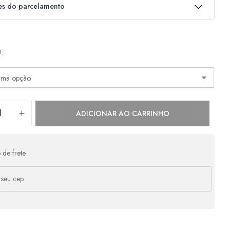
es do parcelamento
as:
O
e
R$
320,00
s/ juros
R$
320,00
e
R$
160,00
s/ juros
R$
320,00
ADICIONAR AO CARRINHO
 de frete