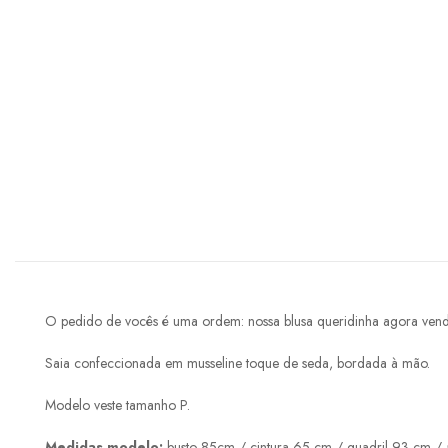
O pedido de vocês é uma ordem: nossa blusa queridinha agora ven
Saia confeccionada em musseline toque de seda, bordada à mão.
Modelo veste tamanho P.
Medidas modelo:
busto 85cm / cintura 65 cm / quadril 93 cm / a