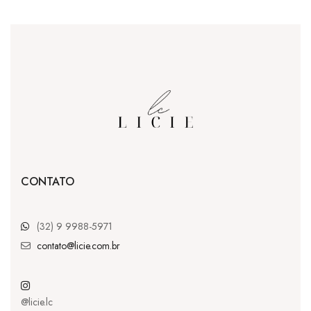
CONTATO
(32) 9 9988-5971
contato@licie.com.br
@licie.lc