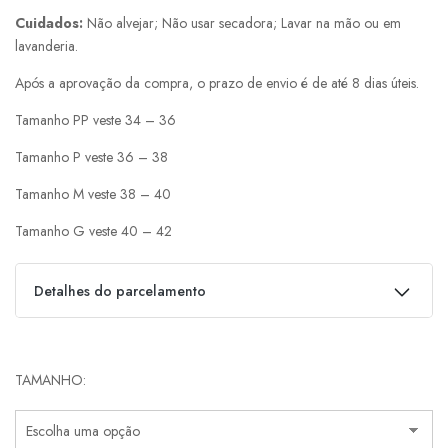
Cuidados:
Não alvejar; Não usar secadora; Lavar na mão ou em
lavanderia.
Após a aprovação da compra, o prazo de envio é de até 8 dias úteis.
Tamanho PP veste 34 – 36
Tamanho P veste 36 – 38
Tamanho M veste 38 – 40
Tamanho G veste 40 – 42
Detalhes do parcelamento
Parcelas:
TAMANHO
1x de
R$
649,00
s/ juros
R$
649,00
2x de
R$
324,50
s/ juros
R$
649,00