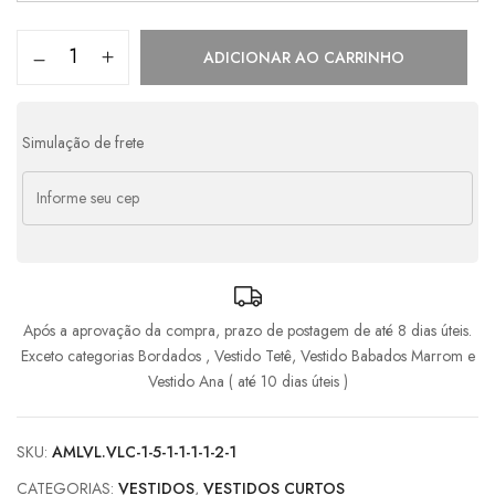
3x de
R$
216,33
s/ juros
R$
648,99
ADICIONAR AO CARRINHO
4x de
R$
177,11
com juros
R$
708,44
Simulação de frete
Após a aprovação da compra, prazo de postagem de até 8 dias úteis.
Exceto categorias Bordados , Vestido Tetê, Vestido Babados Marrom e
Vestido Ana ( até 10 dias úteis )
SKU:
AMLVL.VLC-1-5-1-1-1-1-2-1
CATEGORIAS:
VESTIDOS
,
VESTIDOS CURTOS