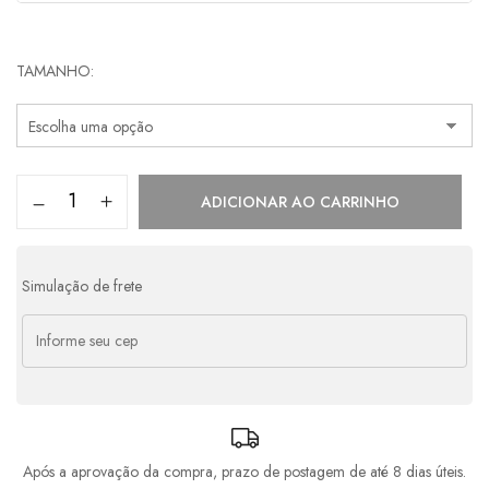
Parcelas:
TAMANHO
1x de
R$
1.398,00
s/ juros
R$
1.398,00
2x de
R$
699,00
s/ juros
R$
1.398,00
3x de
R$
466,00
s/ juros
R$
1.398,00
ADICIONAR AO CARRINHO
4x de
R$
381,51
com juros
R$
1.526,04
5x de
R$
310,51
com juros
R$
1.552,55
Simulação de frete
6x de
R$
263,22
com juros
R$
1.579,32
7x de
R$
229,49
com juros
R$
1.606,43
8x de
R$
204,23
com juros
R$
1.633,84
Após a aprovação da compra, prazo de postagem de até 8 dias úteis.
9x de
R$
184,61
com juros
R$
1.661,49