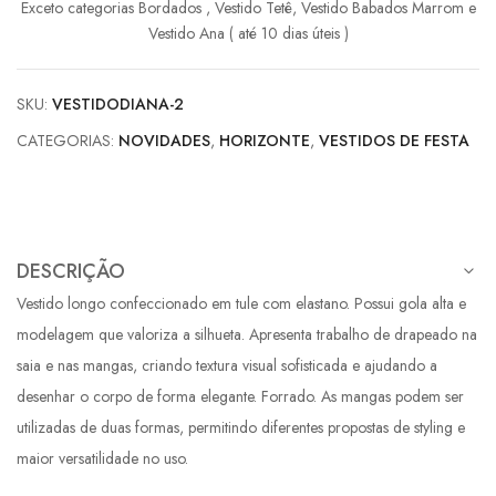
Exceto categorias Bordados , Vestido Tetê, Vestido Babados Marrom e
10x de
R$
168,95
com juros
R$
1.689,50
Vestido Ana ( até 10 dias úteis )
11x de
R$
156,16
com juros
R$
1.717,76
SKU:
VESTIDODIANA-2
CATEGORIAS:
NOVIDADES
,
HORIZONTE
,
VESTIDOS DE FESTA
DESCRIÇÃO
Vestido longo confeccionado em tule com elastano. Possui gola alta e
modelagem que valoriza a silhueta. Apresenta trabalho de drapeado na
saia e nas mangas, criando textura visual sofisticada e ajudando a
desenhar o corpo de forma elegante. Forrado. As mangas podem ser
utilizadas de duas formas, permitindo diferentes propostas de styling e
maior versatilidade no uso.