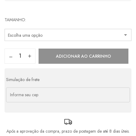
Parcelas:
TAMANHO
1x de
R$
1.398,00
s/ juros
R$
1.398,00
2x de
R$
699,00
s/ juros
R$
1.398,00
3x de
R$
466,00
s/ juros
R$
1.398,00
ADICIONAR AO CARRINHO
4x de
R$
381,51
com juros
R$
1.526,04
5x de
R$
310,51
com juros
R$
1.552,55
Simulação de frete
6x de
R$
263,22
com juros
R$
1.579,32
7x de
R$
229,49
com juros
R$
1.606,43
8x de
R$
204,23
com juros
R$
1.633,84
Após a aprovação da compra, prazo de postagem de até 8 dias úteis.
9x de
R$
184,61
com juros
R$
1.661,49