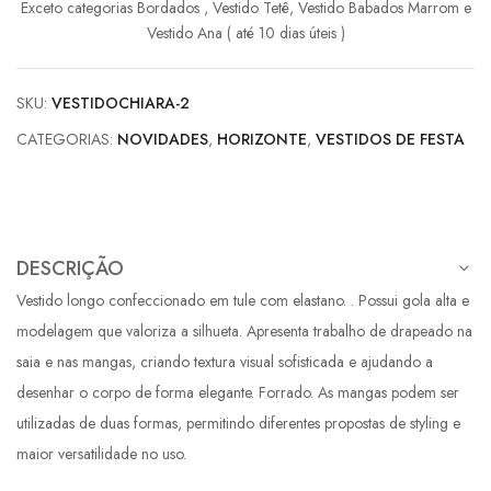
Exceto categorias Bordados , Vestido Tetê, Vestido Babados Marrom e
10x de
R$
168,95
com juros
R$
1.689,50
Vestido Ana ( até 10 dias úteis )
11x de
R$
156,16
com juros
R$
1.717,76
SKU:
VESTIDOCHIARA-2
CATEGORIAS:
NOVIDADES
,
HORIZONTE
,
VESTIDOS DE FESTA
DESCRIÇÃO
Vestido longo confeccionado em tule com elastano. . Possui gola alta e
modelagem que valoriza a silhueta. Apresenta trabalho de drapeado na
saia e nas mangas, criando textura visual sofisticada e ajudando a
desenhar o corpo de forma elegante. Forrado. As mangas podem ser
utilizadas de duas formas, permitindo diferentes propostas de styling e
maior versatilidade no uso.