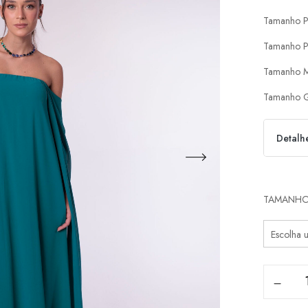
Tamanho P
Tamanho P
Tamanho M
Tamanho G
Detalh
Parcel
TAMANH
1x d
2x d
3x d
4x d