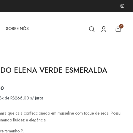
0
SOBRE NÓS
IDO ELENA VERDE ESMERALDA
00
 3x de
R$
266,00
s/ juros
mara que caia confeccionado em musseline com toque de seda. Possui
onando fluidez e elegância.
te tamanho P.