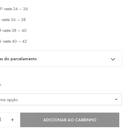
P veste 34 – 36
 veste 36 – 38
 veste 38 – 40
 veste 40 – 42
es do parcelamento
as:
O
e
R$
798,00
s/ juros
R$
798,00
e
R$
399,00
s/ juros
R$
798,00
e
R$
266,00
s/ juros
R$
798,00
ADICIONAR AO CARRINHO
e
R$
217,77
com juros
R$
871,08