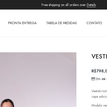
Free shipping on all orders over
Details
PRONTA ENTREGA
TABELA DE MEDIDAS
CONTATO
VEST
R$
798,
Em até
Vestido to
capa adici
Modelo ves