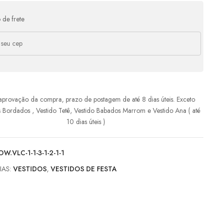
e
R$
177,24
com juros
R$
886,20
 de frete
e
R$
150,25
com juros
R$
901,50
aprovação da compra, prazo de postagem de até 8 dias úteis. Exceto
s Bordados , Vestido Tetê, Vestido Babados Marrom e Vestido Ana ( até
10 dias úteis )
W.VLC-1-1-3-1-2-1-1
IAS:
VESTIDOS
,
VESTIDOS DE FESTA