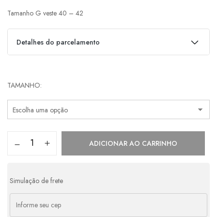
Tamanho G veste 40 – 42
Detalhes do parcelamento
Parcelas:
TAMANHO
1x de
R$
580,00
s/ juros
R$
580,00
2x de
R$
290,00
s/ juros
R$
580,00
3x de
R$
193,33
s/ juros
R$
579,99
ADICIONAR AO CARRINHO
4x de
R$
158,28
com juros
R$
633,12
Simulação de frete