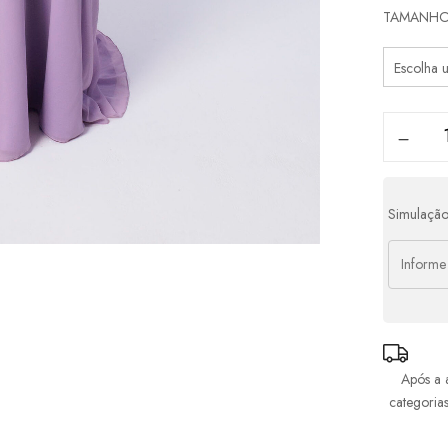
Parcel
TAMANH
1x d
2x d
3x d
4x d
Simulação
Após a 
categoria