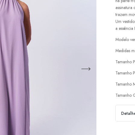
na parte fr
assinatura
trazem movi
Um vestido
a essência 
Modelo ves
Medidas mo
Tamanho P
Tamanho P
Tamanho M
Tamanho G
Detalh