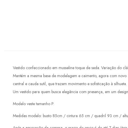
Vestido confeccionado em musseline toque de seda. Variação do clá
Mantém a mesma base de modelagem e caimento, agora com novo acab
central e cauda sutil, que trazem movimento e sofisticação à silhueta.
Um vestido para quem busca elegância com presença, em um design q
Modelo veste tamanho P.
Medidas modelo: busto 85cm / cintura 65 cm / quadril 93 cm / alt
Após a aprovação da compra, o prazo de envio é de até 7 dias úteis.