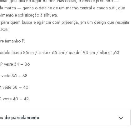
ontal: gola alta no lugar da flor. Nas costas, o decote profundo —
 da marca — ganha o detalhe de um macho central e cauda sutil, que
mento e sofisticação à silhueta.
 para quem busca elegância com presença, em um design que respeita
LICIE.
te tamanho P.
delo: busto 85cm / cintura 65 cm / quadril 93 cm / altura 1,63
P veste 34 – 36
 veste 36 – 38
 veste 38 – 40
 veste 40 – 42
es do parcelamento