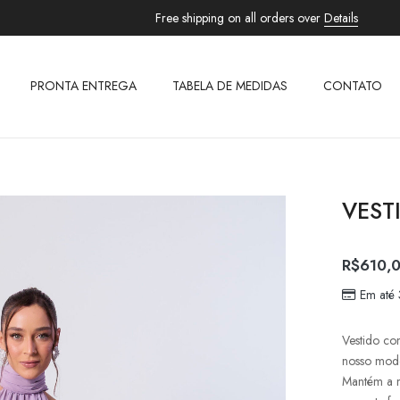
Free shipping on all orders over
Details
PRONTA ENTREGA
TABELA DE MEDIDAS
CONTATO
VEST
R$
610,
Em até
Vestido co
nosso mode
Mantém a 