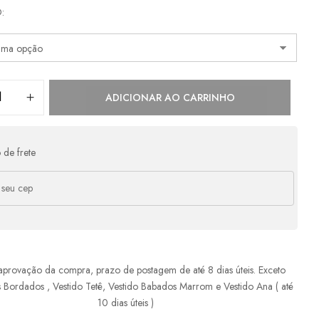
as:
O
e
R$
610,00
s/ juros
R$
610,00
e
R$
305,00
s/ juros
R$
610,00
e
R$
203,33
s/ juros
R$
609,99
ADICIONAR AO CARRINHO
e
R$
166,47
com juros
R$
665,88
 de frete
aprovação da compra, prazo de postagem de até 8 dias úteis. Exceto
s Bordados , Vestido Tetê, Vestido Babados Marrom e Vestido Ana ( até
10 dias úteis )