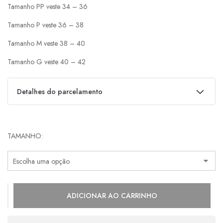
Tamanho PP veste 34 – 36
Tamanho P veste 36 – 38
Tamanho M veste 38 – 40
Tamanho G veste 40 – 42
Detalhes do parcelamento
Parcelas:
TAMANHO
1x de
R$
489,00
s/ juros
R$
489,00
2x de
R$
244,50
s/ juros
R$
489,00
3x de
R$
163,00
s/ juros
R$
489,00
ADICIONAR AO CARRINHO