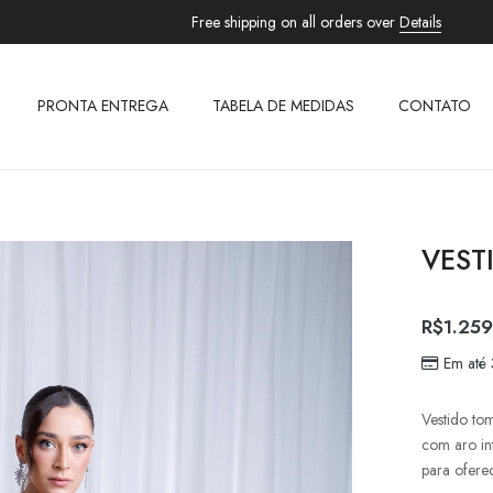
Free shipping on all orders over
Details
PRONTA ENTREGA
TABELA DE MEDIDAS
CONTATO
VEST
R$
1.259
Em até
Vestido to
com aro in
para oferec