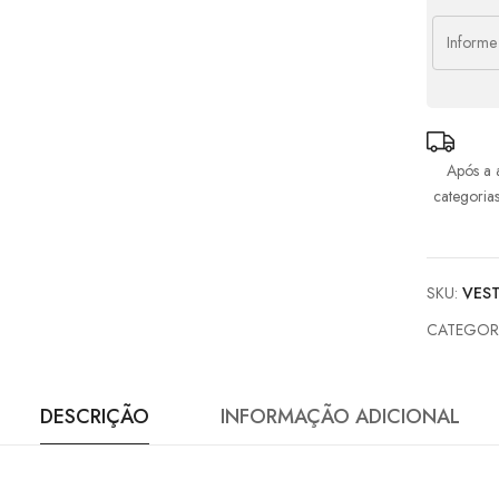
6x d
7x d
8x d
Após a 
9x d
categoria
10x 
SKU:
VES
CATEGOR
DESCRIÇÃO
INFORMAÇÃO ADICIONAL