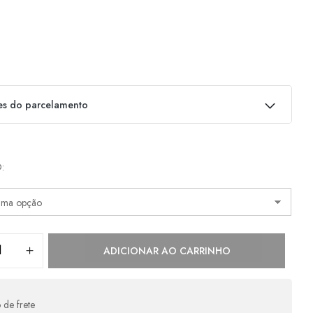
es do parcelamento
as:
O
e
R$
1.259,00
s/ juros
R$
1.259,00
e
R$
629,50
s/ juros
R$
1.259,00
e
R$
419,67
s/ juros
R$
1.259,01
ADICIONAR AO CARRINHO
e
R$
343,58
com juros
R$
1.374,32
e
R$
279,64
com juros
R$
1.398,20
 de frete