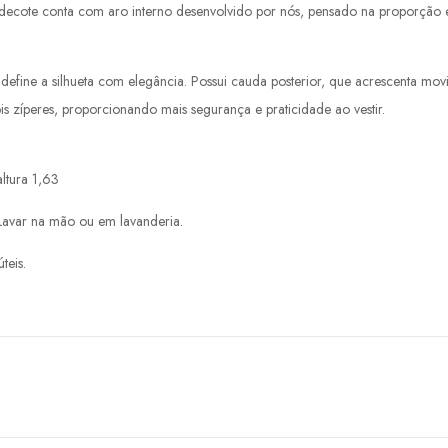
cote conta com aro interno desenvolvido por nós, pensado na proporção e e
ue define a silhueta com elegância. Possui cauda posterior, que acrescenta mo
 zíperes, proporcionando mais segurança e praticidade ao vestir.
ltura 1,63
Lavar na mão ou em lavanderia.
teis.