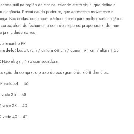
ecorte sutil na região da cintura, criando efeito visual que define a
om elegância. Possui cauda posterior, que acrescenta movimento e
peça. Nas costas, conta com elástico interno para melhor sustentação e
 corpo, além de fechamento com dois zíperes, proporcionando mais
 praticidade ao vestir.
te tamanho PP.
 modelo:
busto 87cm / cintura 68 cm / quadril 94 cm / altura 1,63
:
Não alvejar; Não usar secadora.
ovação da compra, o prazo de postagem é de até 8 dias úteis.
P veste 34 – 36
 veste 36 – 38
 veste 38 – 40
 veste 40 – 42