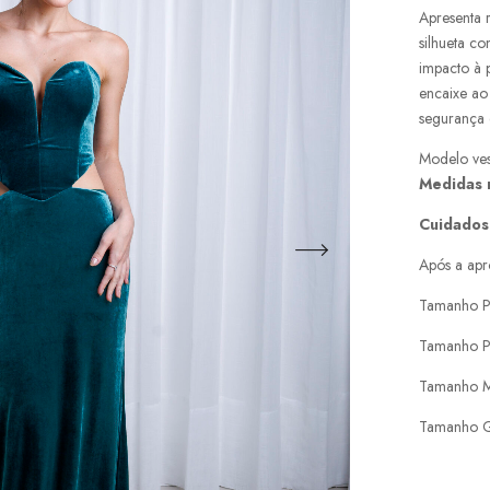
Apresenta r
silhueta c
impacto à 
encaixe ao
segurança e
Modelo ves
Medidas
Cuidados
Após a apr
Tamanho P
Tamanho P
Tamanho M
Tamanho G