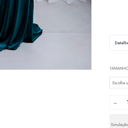
Detalh
Parcel
TAMANH
1x d
2x d
3x d
4x d
5x d
Simulação