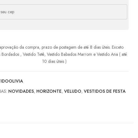
e
R$
237,05
com juros
R$
1.422,30
e
R$
206,67
com juros
R$
1.446,69
e
R$
183,92
com juros
R$
1.471,36
aprovação da compra, prazo de postagem de até 8 dias úteis. Exceto
e
R$
166,25
com juros
R$
1.496,25
s Bordados , Vestido Tetê, Vestido Babados Marrom e Vestido Ana ( até
10 dias úteis )
de
R$
152,15
com juros
R$
1.521,50
TIDOOLIVIA
IAS:
NOVIDADES
,
HORIZONTE
,
VELUDO
,
VESTIDOS DE FESTA