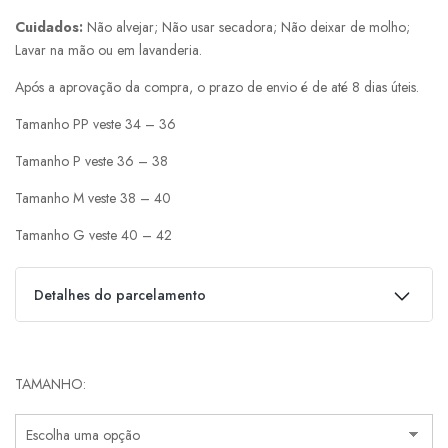
Cuidados:
Não alvejar; Não usar secadora; Não deixar de molho;
Lavar na mão ou em lavanderia.
Após a aprovação da compra, o prazo de envio é de até 8 dias úteis.
Tamanho PP veste 34 – 36
Tamanho P veste 36 – 38
Tamanho M veste 38 – 40
Tamanho G veste 40 – 42
Detalhes do parcelamento
Parcelas:
TAMANHO
1x de
R$
449,00
s/ juros
R$
449,00