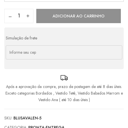
2x de
R$
224,50
s/ juros
R$
449,00
ADICIONAR AO CARRINHO
Simulação de frete
Após a aprovação da compra, prazo de postagem de até 8 dias úteis.
Exceto categorias Bordados , Vestido Tetê, Vestido Babados Marrom e
Vestido Ana ( até 10 dias úteis )
SKU:
BLUSAVALEN-5
CATEGORIA:
PRONTA-ENTREGA