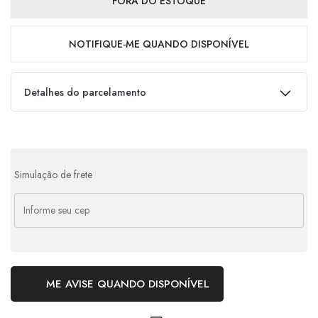
FORA DO ESTOQUE
NOTIFIQUE-ME QUANDO DISPONÍVEL
Detalhes do parcelamento
Parcelas:
1x de
R$
439,00
s/ juros
R$
439,00
Simulação de frete
2x de
R$
219,50
s/ juros
R$
439,00
ME AVISE QUANDO DISPONÍVEL