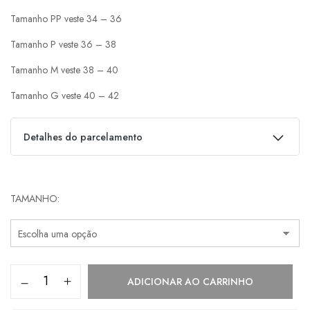
Tamanho PP veste 34 – 36
Tamanho P veste 36 – 38
Tamanho M veste 38 – 40
Tamanho G veste 40 – 42
Detalhes do parcelamento
Parcelas:
TAMANHO
1x de
R$
379,00
s/ juros
R$
379,00
2x de
R$
189,50
s/ juros
R$
379,00
ADICIONAR AO CARRINHO