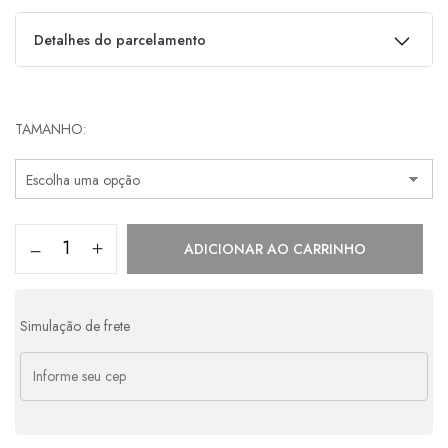
Detalhes do parcelamento
Parcelas:
TAMANHO
1x de
R$
349,00
s/ juros
R$
349,00
2x de
R$
174,50
s/ juros
R$
349,00
ADICIONAR AO CARRINHO
Simulação de frete