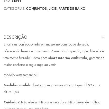
SKU:
81544
CATEGORIAS:
CONJUNTOS
,
LICIE
,
PARTE DE BAIXO
DESCRIÇÃO
Short saia confeccionado em musseline com toque de seda,
oferecendo leveza e movimento. Possui cós drapeado, zíper lateral e é
totalmente forrado. Conta com
short interno embutido
, garantindo
maior conforto e segurança ao vestir.
Modelo veste tamanho P.
Medidas modelo:
busto 85cm / cintura 65 cm / quadril 93 cm /
altura 1,63
Cuidados:
Não alvejar; Não usar secadora; Não deixar de molho;
Lavar na mão ou em lavanderia.