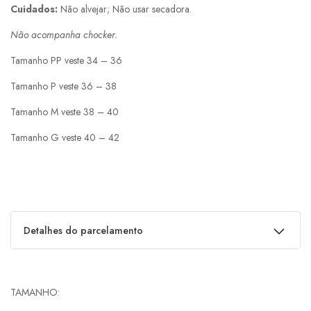
Cuidados:
Não alvejar; Não usar secadora.
Não acompanha chocker.
Tamanho PP veste 34 – 36
Tamanho P veste 36 – 38
Tamanho M veste 38 – 40
Tamanho G veste 40 – 42
Detalhes do parcelamento
Parcelas:
TAMANHO
1x de
R$
298,00
s/ juros
R$
298,00