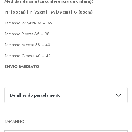
Medidas da saia (circunferência da cintura):
PP (66cm) | P (72cm) | M (79cm) | G (85cm)
Tamanho PP veste 34 – 36
Tamanho P veste 36 – 38
Tamanho M veste 38 – 40
Tamanho G veste 40 – 42
ENVIO IMEDIATO
Detalhes do parcelamento
Parcelas:
TAMANHO
1x de
R$
259,00
s/ juros
R$
259,00