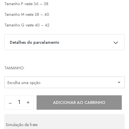
Tamanho P veste 36 – 38
Tamanho M veste 38 – 40
Tamanho G veste 40 – 42
Detalhes do parcelamento
Parcelas:
TAMANHO
1x de
R$
798,00
s/ juros
R$
798,00
2x de
R$
399,00
s/ juros
R$
798,00
3x de
R$
266,00
s/ juros
R$
798,00
ADICIONAR AO CARRINHO
4x de
R$
217,77
com juros
R$
871,08
5x de
R$
177,24
com juros
R$
886,20
Simulação de frete