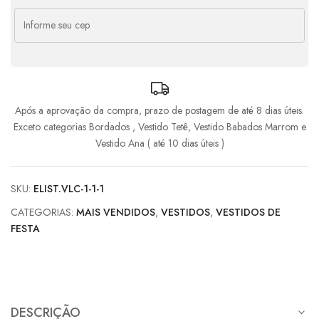
6x de
R$
150,25
com juros
R$
901,50
Após a aprovação da compra, prazo de postagem de até 8 dias úteis.
Exceto categorias Bordados , Vestido Tetê, Vestido Babados Marrom e
Vestido Ana ( até 10 dias úteis )
SKU:
ELIST.VLC-1-1-1
CATEGORIAS:
MAIS VENDIDOS
,
VESTIDOS
,
VESTIDOS DE
FESTA
DESCRIÇÃO