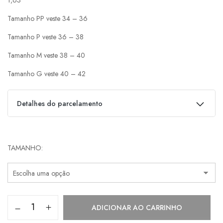
Tamanho PP veste 34 – 36
Tamanho P veste 36 – 38
Tamanho M veste 38 – 40
Tamanho G veste 40 – 42
Detalhes do parcelamento
Parcelas:
TAMANHO
1x de
R$
580,00
s/ juros
R$
580,00
2x de
R$
290,00
s/ juros
R$
580,00
3x de
R$
193,33
s/ juros
R$
579,99
ADICIONAR AO CARRINHO