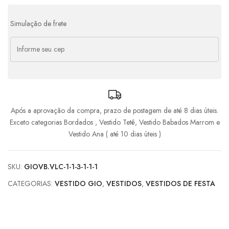
4x de
R$
158,28
com juros
R$
633,12
Simulação de frete
Após a aprovação da compra, prazo de postagem de até 8 dias úteis.
Exceto categorias Bordados , Vestido Tetê, Vestido Babados Marrom e
Vestido Ana ( até 10 dias úteis )
SKU:
GIOVB.VLC-1-1-3-1-1-1
CATEGORIAS:
VESTIDO GIO
,
VESTIDOS
,
VESTIDOS DE FESTA