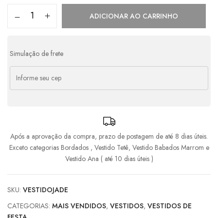
3x de
R$
286,33
s/ juros
R$
858,99
ADICIONAR AO CARRINHO
4x de
R$
234,42
com juros
R$
937,68
5x de
R$
190,79
com juros
R$
953,95
Simulação de frete
6x de
R$
161,74
com juros
R$
970,44
Após a aprovação da compra, prazo de postagem de até 8 dias úteis.
Exceto categorias Bordados , Vestido Tetê, Vestido Babados Marrom e
Vestido Ana ( até 10 dias úteis )
SKU:
VESTIDOJADE
CATEGORIAS:
MAIS VENDIDOS
,
VESTIDOS
,
VESTIDOS DE
FESTA