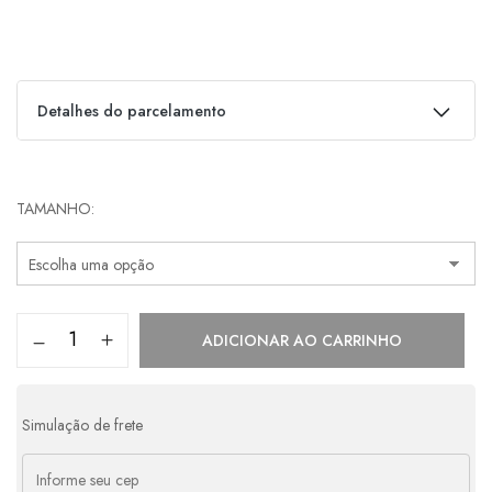
Detalhes do parcelamento
Parcelas:
TAMANHO
1x de
R$
610,00
s/ juros
R$
610,00
2x de
R$
305,00
s/ juros
R$
610,00
3x de
R$
203,33
s/ juros
R$
609,99
ADICIONAR AO CARRINHO
4x de
R$
166,47
com juros
R$
665,88
Simulação de frete