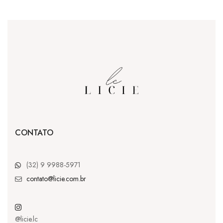
CONTATO
(32) 9 9988-5971
contato@licie.com.br
@licie.lc