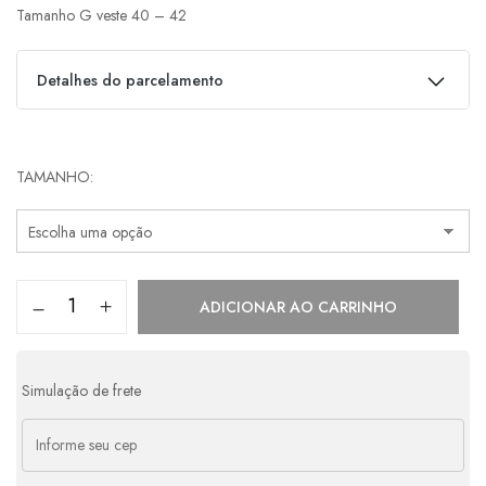
Tamanho G veste 40 – 42
Detalhes do parcelamento
Parcelas:
TAMANHO
1x de
R$
580,00
s/ juros
R$
580,00
2x de
R$
290,00
s/ juros
R$
580,00
3x de
R$
193,33
s/ juros
R$
579,99
ADICIONAR AO CARRINHO
4x de
R$
158,28
com juros
R$
633,12
Simulação de frete