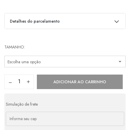
Detalhes do parcelamento
Parcelas:
TAMANHO
1x de
R$
998,00
s/ juros
R$
998,00
2x de
R$
499,00
s/ juros
R$
998,00
3x de
R$
332,67
s/ juros
R$
998,01
ADICIONAR AO CARRINHO
4x de
R$
272,35
com juros
R$
1.089,40
5x de
R$
221,66
com juros
R$
1.108,30
Simulação de frete
6x de
R$
187,91
com juros
R$
1.127,46
7x de
R$
163,83
com juros
R$
1.146,81