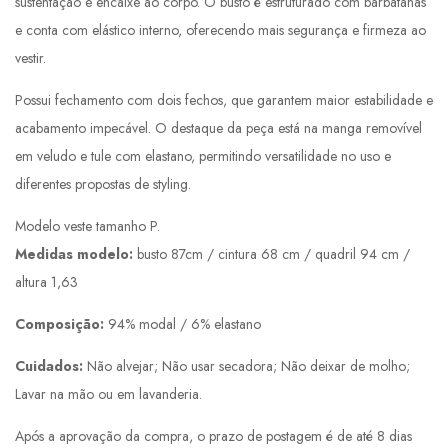
sustentação e encaixe ao corpo. O busto é estruturado com barbatanas
e conta com elástico interno, oferecendo mais segurança e firmeza ao
vestir.
Possui fechamento com dois fechos, que garantem maior estabilidade e
acabamento impecável. O destaque da peça está na manga removível
em veludo e tule com elastano, permitindo versatilidade no uso e
diferentes propostas de styling.
Modelo veste tamanho P.
Medidas modelo:
busto 87cm / cintura 68 cm / quadril 94 cm /
altura 1,63
Composição:
94% modal / 6% elastano
Cuidados:
Não alvejar; Não usar secadora; Não deixar de molho;
Lavar na mão ou em lavanderia.
Após a aprovação da compra, o prazo de postagem é de até 8 dias