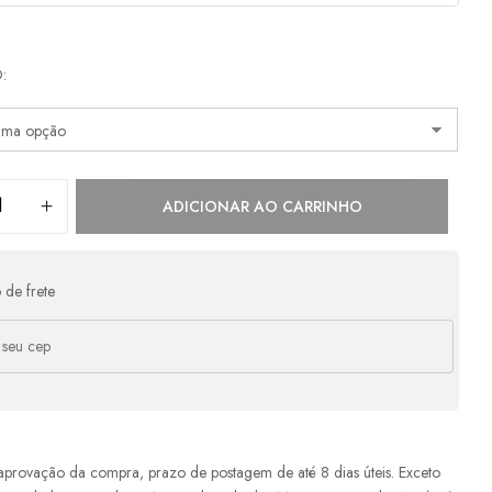
as:
O
e
R$
598,00
s/ juros
R$
598,00
e
R$
299,00
s/ juros
R$
598,00
e
R$
199,33
s/ juros
R$
597,99
ADICIONAR AO CARRINHO
e
R$
163,19
com juros
R$
652,76
 de frete
aprovação da compra, prazo de postagem de até 8 dias úteis. Exceto