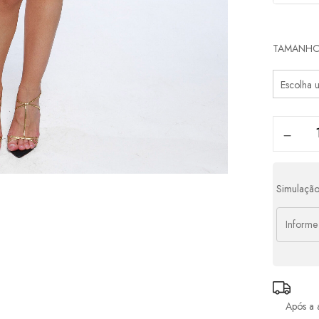
Parcel
TAMANH
1x d
2x d
3x d
4x d
Simulação
Após a 