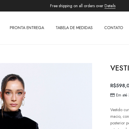
Free shipping on all orders over
Details
PRONTA ENTREGA
TABELA DE MEDIDAS
CONTATO
VEST
R$
598,
Em até
Vestido cu
macio, con
posterior 