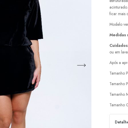
estruturada
acinturado
ficar mais
Modelo ves
Medidas
Cuidados
ou em lava
Após a apr
Tamanho P
Tamanho P
Tamanho M
Tamanho G
Detalh