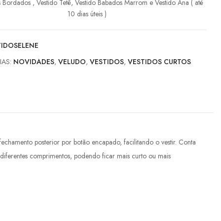
s Bordados , Vestido Tetê, Vestido Babados Marrom e Vestido Ana ( até
10 dias úteis )
TIDOSELENE
IAS:
NOVIDADES
,
VELUDO
,
VESTIDOS
,
VESTIDOS CURTOS
chamento posterior por botão encapado, facilitando o vestir. Conta
m diferentes comprimentos, podendo ficar mais curto ou mais