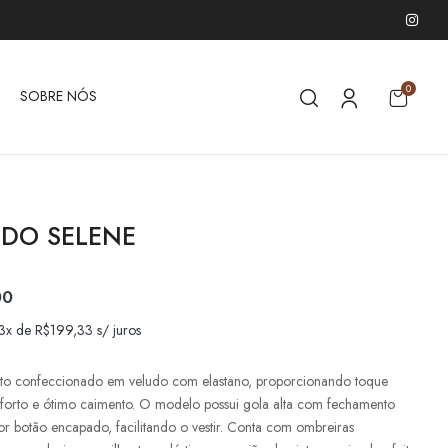
0
SOBRE NÓS
IDO SELENE
00
 3x de
R$
199,33
s/ juros
rto confeccionado em veludo com elastano, proporcionando toque
forto e ótimo caimento. O modelo possui gola alta com fechamento
por botão encapado, facilitando o vestir. Conta com ombreiras