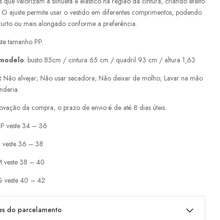
s que valorizam a silhueta e elástico na região da cintura, criando efeito
. O ajuste permite usar o vestido em diferentes comprimentos, podendo
 curto ou mais alongado conforme a preferência.
te tamanho PP.
 modelo
: busto 85cm / cintura 65 cm / quadril 93 cm / altura 1,63
:
Não alvejar; Não usar secadora; Não deixar de molho; Lavar na mão
nderia.
ovação da compra, o prazo de envio é de até 8 dias úteis.
P veste 34 – 36
 veste 36 – 38
 veste 38 – 40
 veste 40 – 42
es do parcelamento