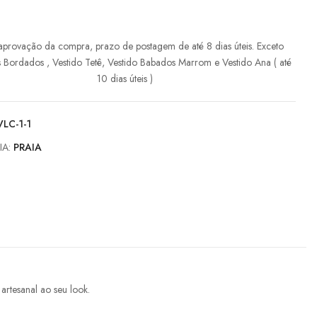
aprovação da compra, prazo de postagem de até 8 dias úteis. Exceto
s Bordados , Vestido Tetê, Vestido Babados Marrom e Vestido Ana ( até
10 dias úteis )
VLC-1-1
IA:
PRAIA
artesanal ao seu look.