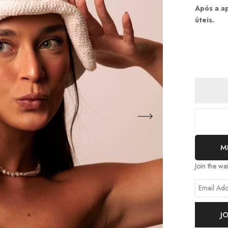
Após a a
úteis.
M
Join the wa
Enter
your
email
J
address