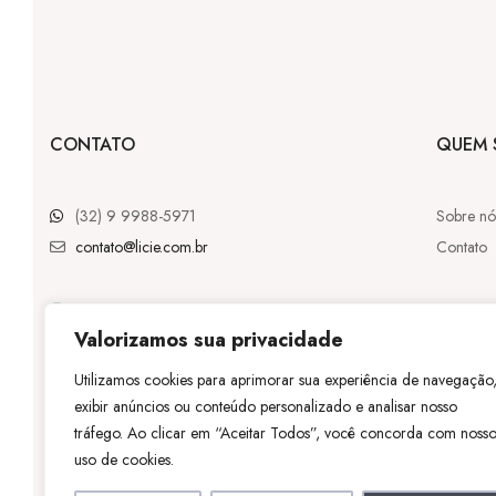
CONTATO
QUEM 
(32) 9 9988-5971
Sobre nó
contato@licie.com.br
Contato
@licie.lc
Valorizamos sua privacidade
Utilizamos cookies para aprimorar sua experiência de navegação
exibir anúncios ou conteúdo personalizado e analisar nosso
©
Licie
– Tod
tráfego. Ao clicar em “Aceitar Todos”, você concorda com noss
uso de cookies.