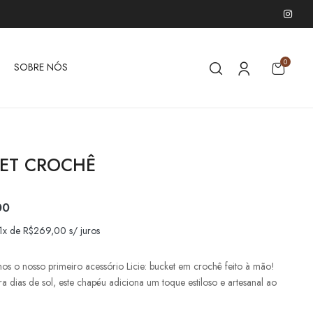
0
SOBRE NÓS
ET CROCHÊ
00
 1x de
R$
269,00
s/ juros
os o nosso primeiro acessório Licie: bucket em crochê feito à mão!
ra dias de sol, este chapéu adiciona um toque estiloso e artesanal ao