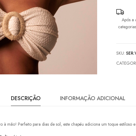
to
join
the
Após a 
waitlist
categoria
for
this
product
SKU:
SER.
CATEGOR
DESCRIÇÃO
INFORMAÇÃO ADICIONAL
o à mão! Perfeito para dias de sol, este chapéu adiciona um toque estiloso e 