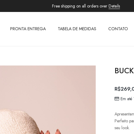
Free shipping on all orders over
Details
PRONTA ENTREGA
TABELA DE MEDIDAS
CONTATO
BUCK
R$
269,
Em até
Apresentam
Perfeito pa
seu look.