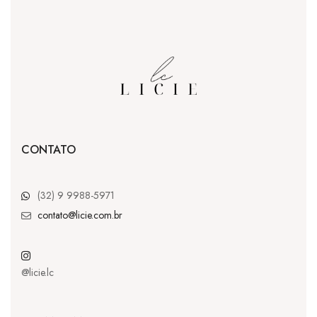
CONTATO
(32) 9 9988-5971
contato@licie.com.br
@licie.lc