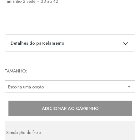
Tamanho 2 veste – 38 ao 42
Detalhes do parcelamento
Parcelas:
TAMANHO
1x de
R$
349,00
s/ juros
R$
349,00
2x de
R$
174,50
s/ juros
R$
349,00
ADICIONAR AO CARRINHO
Simulação de frete