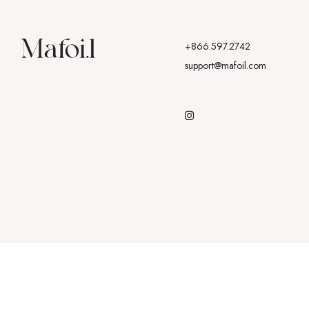
+866.597.2742
support@mafoil.com