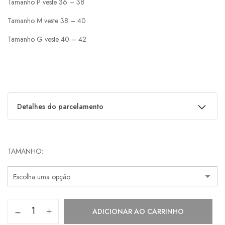
Tamanho P veste 36 – 38
Tamanho M veste 38 – 40
Tamanho G veste 40 – 42
Detalhes do parcelamento
Parcelas:
TAMANHO
1x de
R$
439,00
s/ juros
R$
439,00
2x de
R$
219,50
s/ juros
R$
439,00
ADICIONAR AO CARRINHO