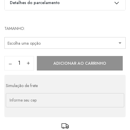
Detalhes do parcelamento
Parcelas:
TAMANHO
1x de
R$
798,00
s/ juros
R$
798,00
2x de
R$
399,00
s/ juros
R$
798,00
3x de
R$
266,00
s/ juros
R$
798,00
ADICIONAR AO CARRINHO
4x de
R$
217,77
com juros
R$
871,08
5x de
R$
177,24
com juros
R$
886,20
Simulação de frete
6x de
R$
150,25
com juros
R$
901,50