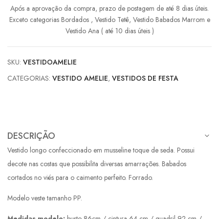
Após a aprovação da compra, prazo de postagem de até 8 dias úteis.
Exceto categorias Bordados , Vestido Tetê, Vestido Babados Marrom e
Vestido Ana ( até 10 dias úteis )
SKU:
VESTIDOAMELIE
CATEGORIAS:
VESTIDO AMELIE
,
VESTIDOS DE FESTA
DESCRIÇÃO
Vestido longo confeccionado em musseline toque de seda. Possui
decote nas costas que possibilita diversas amarrações. Babados
cortados no viés para o caimento perfeito. Forrado.
Modelo veste tamanho PP.
Medidas modelo:
busto 86cm / cintura 64 cm / quadril 92 cm /