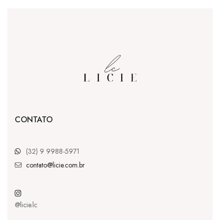
CONTATO
(32) 9 9988-5971
contato@licie.com.br
@licie.lc