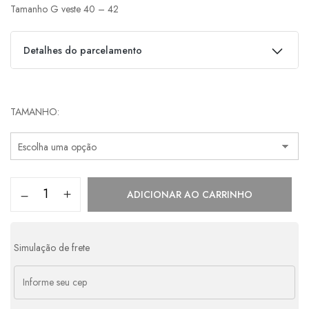
Tamanho G veste 40 – 42
Detalhes do parcelamento
Parcelas:
TAMANHO
1x de
R$
1.159,00
s/ juros
R$
1.159,00
2x de
R$
579,50
s/ juros
R$
1.159,00
3x de
R$
386,33
s/ juros
R$
1.158,99
ADICIONAR AO CARRINHO
4x de
R$
316,29
com juros
R$
1.265,16
5x de
R$
257,42
com juros
R$
1.287,10
Simulação de frete
6x de
R$
218,22
com juros
R$
1.309,32
7x de
R$
190,26
com juros
R$
1.331,82