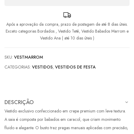
8x de
R$
169,31
com juros
R$
1.354,48
Após a aprovação da compra, prazo de postagem de até 8 dias úteis.
9x de
R$
153,05
com juros
R$
1.377,45
Exceto categorias Bordados , Vestido Tetê, Vestido Babados Marrom e
Vestido Ana ( até 10 dias úteis )
SKU:
VESTMARROM
CATEGORIAS:
VESTIDOS
,
VESTIDOS DE FESTA
DESCRIÇÃO
Vestido exclusivo confeccionado em crepe premium com leve textura.
A saia é composta por babados em caracol, que criam movimento
fluido e elegante. O busto traz pregas manuais aplicadas com precisão,