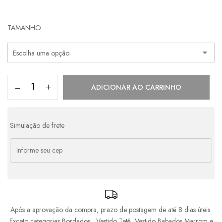
Parcelas:
TAMANHO
1x de
R$
698,00
s/ juros
R$
698,00
2x de
R$
349,00
s/ juros
R$
698,00
3x de
R$
232,67
s/ juros
R$
698,01
ADICIONAR AO CARRINHO
4x de
R$
190,48
com juros
R$
761,92
5x de
R$
155,03
com juros
R$
775,15
Simulação de frete
Após a aprovação da compra, prazo de postagem de até 8 dias úteis.
Exceto categorias Bordados , Vestido Tetê, Vestido Babados Marrom e