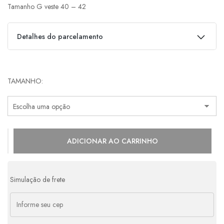
Tamanho G veste 40 – 42
Detalhes do parcelamento
Parcelas:
TAMANHO
1x de
R$
1.140,00
s/ juros
R$
1.140,00
2x de
R$
570,00
s/ juros
R$
1.140,00
3x de
R$
380,00
s/ juros
R$
1.140,00
ADICIONAR AO CARRINHO
4x de
R$
311,10
com juros
R$
1.244,40
5x de
R$
253,20
com juros
R$
1.266,00
Simulação de frete
6x de
R$
214,65
com juros
R$
1.287,90
7x de
R$
187,14
com juros
R$
1.309,98