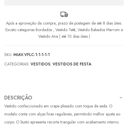
8x de
R$
166,54
com juros
R$
1.332,32
Após a aprovação da compra, prazo de postagem de até 8 dias úteis.
9x de
R$
150,54
com juros
R$
1.354,86
Exceto categorias Bordados , Vestido Tetê, Vestido Babados Marrom e
Vestido Ana ( até 10 dias úteis )
SKU:
MIAV.VFLC-1-1-1-1-1
CATEGORIAS:
VESTIDOS
,
VESTIDOS DE FESTA
DESCRIÇÃO
Vestido confeccionado em crepe plissado com toque de seda. O
modelo conta com alças finas reguláveis, permitindo melhor ajuste ao
corpo. O busto apresenta recorte triangular com acabamento interno