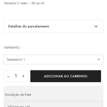
Tamanho 2 veste – 38 ao 42
Detalhes do parcelamento
Parcelas:
TAMANHO
1x de R$610,00 s/ juros
R$610,00
2x de R$305,00 s/ juros
R$610,00
3x de R$203,33 s/ juros
R$610,00
ADICIONAR AO CARRINHO
4x de R$157,99 com juros
R$631,96
Simulação de frete