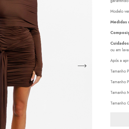
garantindo
Modelo ves
Medidas
Composi
Cuidados
ou em lava
Após a apr
Tamanho P
Tamanho P
Tamanho M
Tamanho G