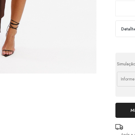
Detalh
Parcel
1x d
Simulação
2x d
3x d
4x d
M
Após a 