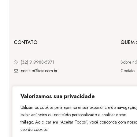
CONTATO
QUEM 
(32) 9 9988-5971
Sobre nó
contato@licie.com.br
Contato
Valorizamos sua privacidade
@licie.lc
Utilizamos cookies para aprimorar sua experiência de navegação
exibir anúncios ou conteúdo personalizado e analisar nosso
©
Licie
– Tod
tráfego. Ao clicar em “Aceitar Todos”, você concorda com noss
uso de cookies.