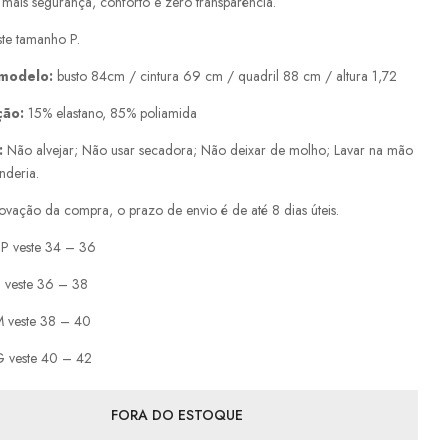
 mais segurança, conforto e zero transparência.
te tamanho P.
 modelo:
busto 84cm / cintura 69 cm / quadril 88 cm / altura 1,72
ção:
15% elastano, 85% poliamida
:
Não alvejar; Não usar secadora; Não deixar de molho; Lavar na mão
nderia.
ovação da compra, o prazo de envio é de até 8 dias úteis.
P veste 34 – 36
 veste 36 – 38
 veste 38 – 40
 veste 40 – 42
FORA DO ESTOQUE