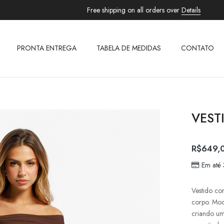
Free shipping on all orders over
Details
PRONTA ENTREGA
TABELA DE MEDIDAS
CONTATO
VEST
R$
649,
Em até
Vestido co
corpo. Mod
criando um