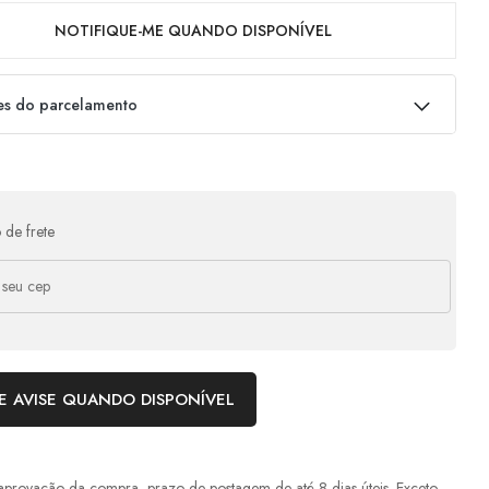
NOTIFIQUE-ME QUANDO DISPONÍVEL
es do parcelamento
as:
e
R$
649,00
s/ juros
R$
649,00
 de frete
e
R$
324,50
s/ juros
R$
649,00
e
R$
216,33
s/ juros
R$
648,99
e
R$
177,11
com juros
R$
708,44
E AVISE QUANDO DISPONÍVEL
aprovação da compra, prazo de postagem de até 8 dias úteis. Exceto